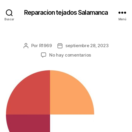
Reparacion tejados Salamanca
Buscar
Menú
Por
R1969
septiembre 28, 2023
Autor
Fecha
de
de
en
No hay comentarios
la
la
entrada
entrada